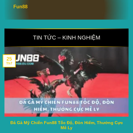
Fun88
TIN TỨC – KINH NGHIỆM
25
Th7
Đá Gà Mỹ Chiến Fun88 Tốc Độ, Đòn Hiểm, Thưởng Cực
Mê Ly