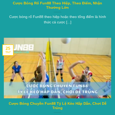
Cược Bóng Rổ Fun88 Theo Hiệp, Theo Điểm, Nhận
Thưởng Lớn
Cược bóng rổ Fun88 theo hiệp hoặc theo tổng điểm là hình
thức cá cược [...]
25
Th7
Cược Bóng Chuyền Fun88 Tỷ Lệ Kèo Hấp Dẫn, Chơi Dễ
Trúng