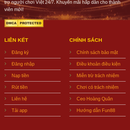
trợ người chơi Việt 24/7. Khuyến mãi hấp dẫn cho thành
viên mới!
LIÊN KẾT
CHÍNH SÁCH
Đăng ký
Chính sách bảo mật
Đăng nhập
Điều khoản điều kiện
Nạp tiền
Miễn trừ trách nhiệm
Rút tiền
Chơi có trách nhiệm
Liên hệ
Ceo Hoàng Quân
Tải app
Hướng dẫn Fun88