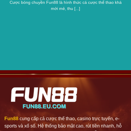
Cược bóng chuyền Fun88 là hình thức cá cược thể thao khá
mới mẻ, thu [...]
Fun88
cung cấp cá cược thể thao, casino trực tuyến, e-
sports và xổ số. Hệ thống bảo mật cao, rút tiền nhanh, hỗ